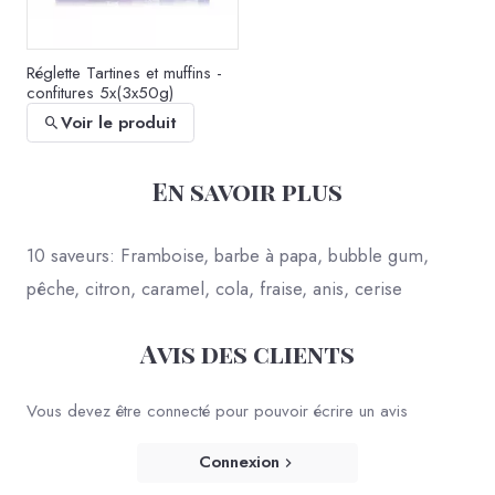
Réglette Tartines et muffins -
confitures 5x(3x50g)
Voir le produit
En savoir plus
10 saveurs: Framboise, barbe à papa, bubble gum,
pêche, citron, caramel, cola, fraise, anis, cerise
Avis des clients
Réglette Papilles et fromages
- confits fromagers
Vous devez être connecté pour pouvoir écrire un avis
5x(3x50g)
Voir le produit
Connexion