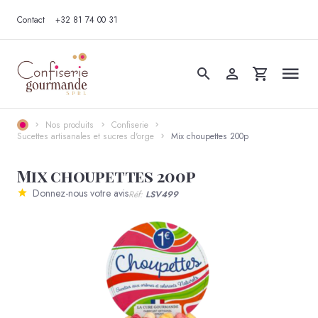
Contact
+32 81 74 00 31
Nos produits
Confiserie
Sucettes artisanales et sucres d'orge
Mix choupettes 200p
Mix choupettes 200p
Donnez-nous votre avis
Réf:
LSV499