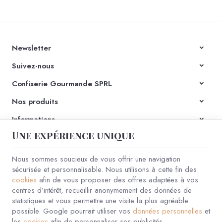
Newsletter
Suivez-nous
Confiserie Gourmande SPRL
Nos produits
Informations
Une expérience unique
Nous sommes soucieux de vous offrir une navigation
Confiserie Gourmande | N° d'entreprise : 0825.912.438 |
Mentions légales
& Contact
|
Conditions générales
sécurisée et personnalisable. Nous utilisons à cette fin des
Conditions d'utilisation du site web
|
Cookies
|
Données personnelles
|
cookies
afin de vous proposer des offres adaptées à vos
Traitement de vos données par Google
centres d’intérêt, recueillir anonymement des données de
© Copyright 2023-2026 -
E-net Business
, accélérateur d'e-commerce pour
statistiques et vous permettre une visite la plus agréable
commerçants, indépendants & PME
possible. Google pourrait utiliser vos
données personnelles
et
les
cookies
afin de personnaliser ses publicités.