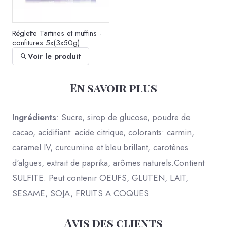
Réglette Tartines et muffins -
confitures 5x(3x50g)
Voir le produit
En savoir plus
Ingrédients
: Sucre, sirop de glucose, poudre de
cacao, acidifiant: acide citrique, colorants: carmin,
caramel IV, curcumine et bleu brillant, carotènes
d'algues, extrait de paprika, arômes naturels.Contient
Réglette Papilles et fromages
SULFITE. Peut contenir OEUFS, GLUTEN, LAIT,
- confits fromagers
5x(3x50g)
SESAME, SOJA, FRUITS A COQUES
Voir le produit
Avis des clients