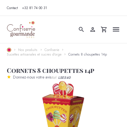
Contact
+32 81 74 00 31
Nos produits
Confiserie
Sucettes artisanales et sucres d'orge
Cornets 8 choupettes 14p
Cornets 8 choupettes 14p
Donnez-nous votre avis
Réf:
LSE540