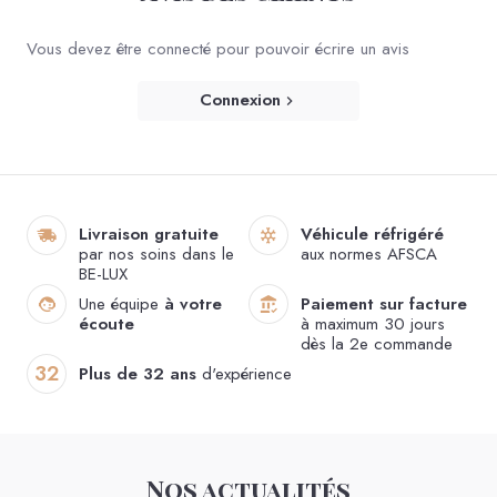
Vous devez être connecté pour pouvoir écrire un avis
Connexion
Les Petites Surprises – A+
Maîtresse - 6x210g
Livraison gratuite
Véhicule réfrigéré
Voir le produit
par nos soins dans le
aux normes AFSCA
BE-LUX
Une équipe
à votre
Paiement sur facture
écoute
à maximum 30 jours
dès la 2e commande
32
Plus de 32 ans
d'expérience
Nos actualités