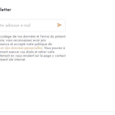
letter
se
encodage de vos données et l'envoi du présent
ire, vous reconnaissez avoir pris
ssance et accepté notre politique de
tion des données personnelles
. Vous pouvez à
ment exercer vos droits et retirer votre
tement en vous rendant sur la page « contact
ésent site internet.