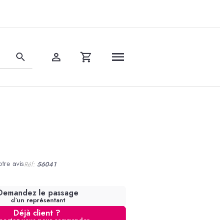
tre avis
Réf:
56041
Demandez le passage
d’un représentant
Déjà client ?