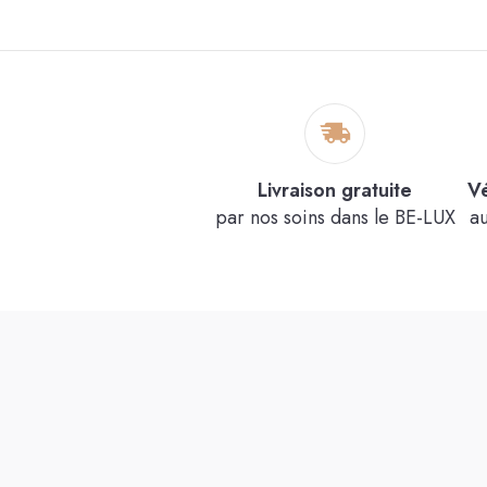
5x(3x50g)
Voir le produit
Livraison gratuite
Vé
par nos soins dans le BE-LUX
a