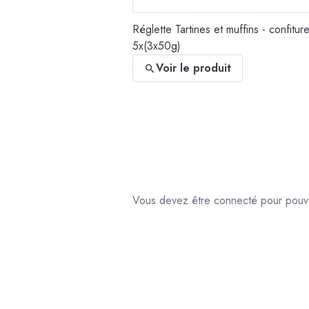
Réglette Tartines et muffins - confitur
5x(3x50g)
Voir le produit
Vous devez être connecté pour pouvoi
Réglette Foie gras et compagnie - con