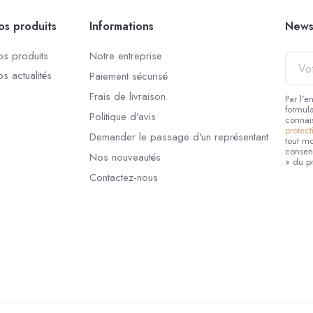
os produits
Informations
News
s produits
Notre entreprise
Votre
adres
s actualités
Paiement sécurisé
e-
Frais de livraison
Par l'
mail
formula
Politique d'avis
connai
protec
Demander le passage d'un représentant
tout mo
consen
Nos nouveautés
» du pr
Contactez-nous