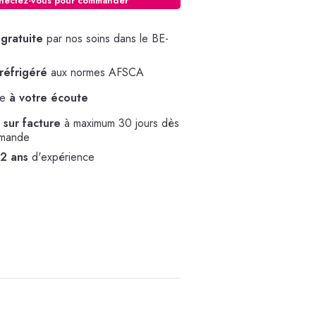
nectez-vous pour commander
 gratuite
par nos soins dans le BE-
réfrigéré
aux normes AFSCA
pe
à votre écoute
sur facture
à maximum 30 jours dès
mmande
32 ans
d'expérience