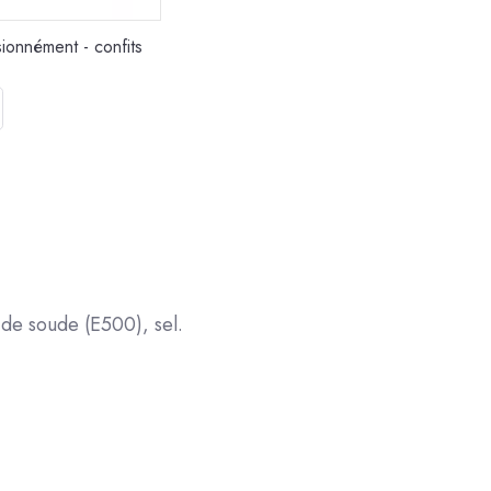
sionnément - confits
Réglette
fromage
Voi
 de soude (E500), sel.
– A+ Maîtresse -