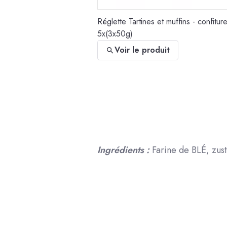
Réglette Tartines et muffins - confitur
5x(3x50g)
Voir le produit
Ingrédients :
Farine de BLÉ, zust
Réglette Foie gras et compagnie - con