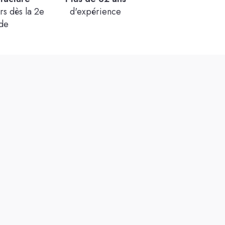
chocolat 12x300g
s dès la 2e
d'expérience
Voir le produit
de