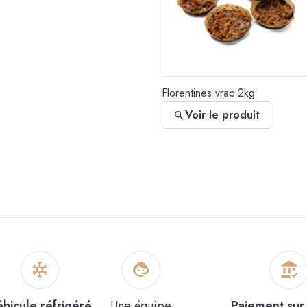
Voir le produit
Florentines vrac 2kg
Voir le produit
Galettes « Grand-mère »
hicule réfrigéré
Une équipe
Paiement sur 