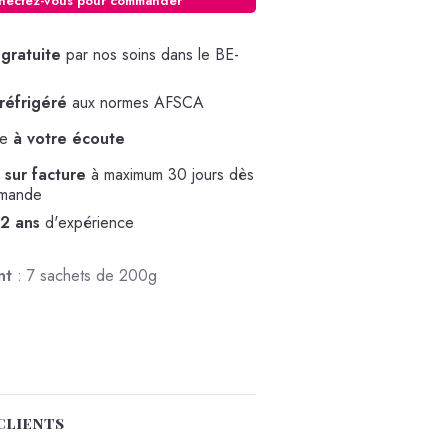
nectez-vous pour commander
 gratuite
par nos soins dans le BE-
réfrigéré
aux normes AFSCA
pe
à votre écoute
sur facture
à maximum 30 jours dès
mmande
32 ans
d'expérience
nt
: 7 sachets de 200g
 clients