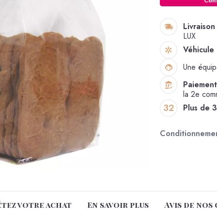
Con
Livraison
LUX
Véhicule 
Une équi
Paiement 
la 2e co
32
Plus de 
Conditionneme
tez votre achat
En savoir plus
Avis de nos