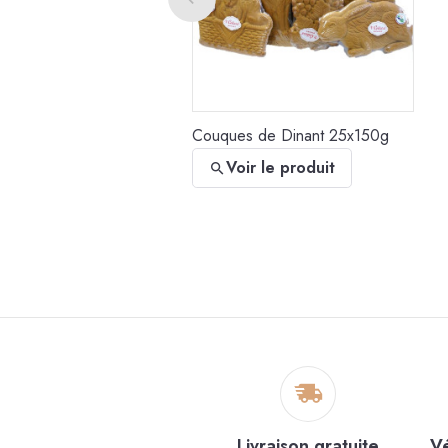
Voir le produit
Couques de Dinant 25x150g
Voir le produit
Mini rochers coco
Voir le produit
Parisiennes sans sucre 12x200g
Livraison gratuite
Vé